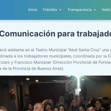
Inicio
Trámites
Transparencia
Notic
 Comunicación para trabajad
llevó adelante en el Teatro Municipal “Abel Santa Cruz” una
tinada a los trabajadores municipales, coordinada por la 
iani y Francisco Muntaner (Dirección Provincial de Formac
 de la Provincia de Buenos Aires).