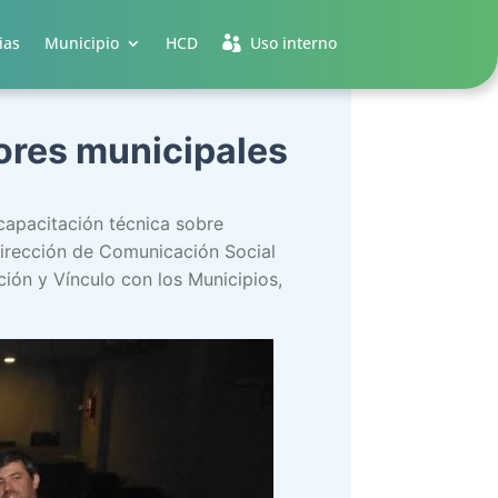
ias
Municipio
HCD
Uso interno
ores municipales
 capacitación técnica sobre
Dirección de Comunicación Social
ión y Vínculo con los Municipios,