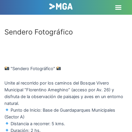
Sendero Fotográfico
10:30 To 12:30 -
18 Julio, 2024
Museo de Ciencias Naturales, Av. 26 y
65
"Sendero Fotográfico"
Unite al recorrido por los caminos del Bosque Vivero
Municipal “Florentino Ameghino” (acceso por Av. 26) y
disfruta de la observación de paisajes y aves en un entorno
natural.
Punto de Inicio: Base de Guardaparques Municipales
(Sector A)
Distancia a recorrer: 5 kms.
Duración: 2 hs.