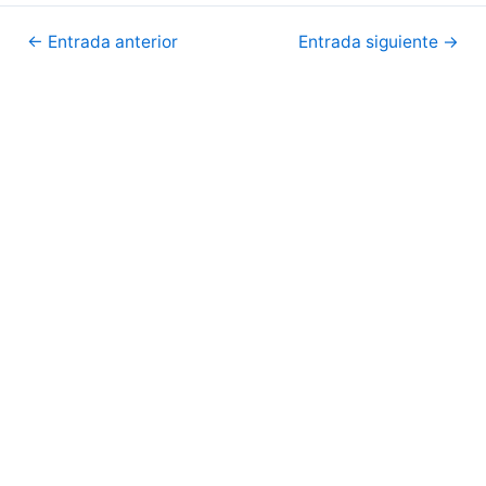
Navegación
←
Entrada anterior
Entrada siguiente
→
de
entradas