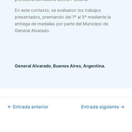
En este contexto, se evaluaron los trabajos
presentados, premiando del 1º al 5º mediante la
entrega de medallas por parte del Municipio de
General Alvarado.
General Alvarado, Buenos Aires, Argentina.
Navegación
←
Entrada anterior
Entrada siguiente
→
de
entradas