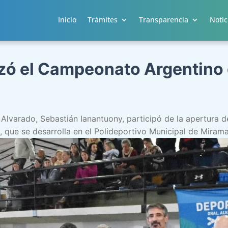
Inicio
Trámites
Transparencia
Notic
ó el Campeonato Argentino 
 Alvarado, Sebastián Ianantuony, participó de la apertura
, que se desarrolla en el Polideportivo Municipal de Miram