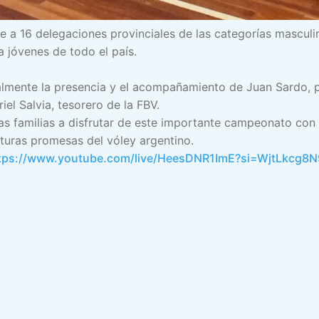
ibe a 16 delegaciones provinciales de las categorías mascul
a jóvenes de todo el país.
lmente la presencia y el acompañamiento de Juan Sardo, p
iel Salvia, tesorero de la FBV.
as familias a disfrutar de este importante campeonato con e
turas promesas del vóley argentino.
tps://www.youtube.com/live/HeesDNR1ImE?si=WjtLkcg