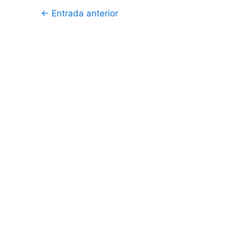
Navegación
←
Entrada anterior
de
entradas