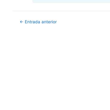
Navegación
←
Entrada anterior
de
entradas