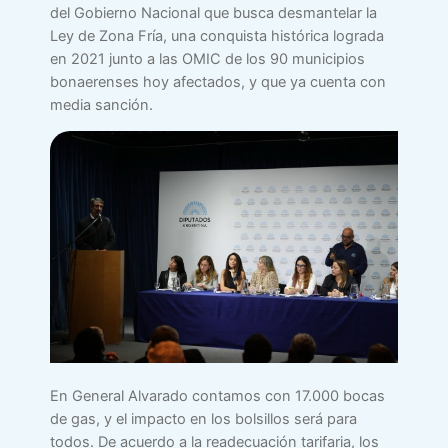
del Gobierno Nacional que busca desmantelar la
Ley de Zona Fría, una conquista histórica lograda
en 2021 junto a las OMIC de los 90 municipios
bonaerenses hoy afectados, y que ya cuenta con
media sanción.
En General Alvarado contamos con 17.000 bocas
de gas, y el impacto en los bolsillos será para
todos. De acuerdo a la readecuación tarifaria, los