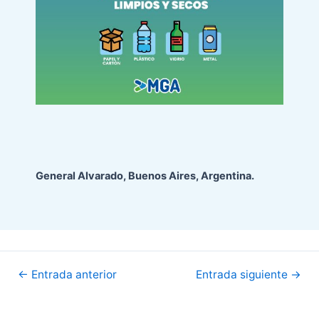
General Alvarado, Buenos Aires, Argentina.
Navegación
←
Entrada anterior
Entrada siguiente
→
de
entradas