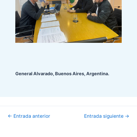
General Alvarado, Buenos Aires, Argentina.
Navegación
←
Entrada anterior
Entrada siguiente
→
de
entradas