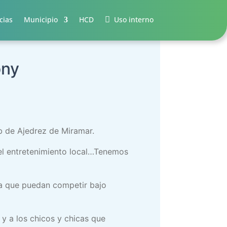
cias
Municipio
HCD
Uso interno
ony
ub de Ajedrez de Miramar.
 el entretenimiento local…Tenemos
ara que puedan competir bajo
 y a los chicos y chicas que